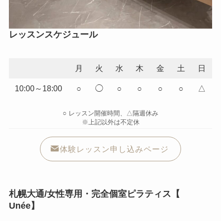
レッスンスケジュール
月
火
水
木
金
土
日
10:00～18:00
○
◯
○
○
○
○
△
○ レッスン開催時間、△隔週休み
※上記以外は不定休
体験レッスン申し込みページ
札幌大通/女性専用・完全個室ピラティス【
Unée】