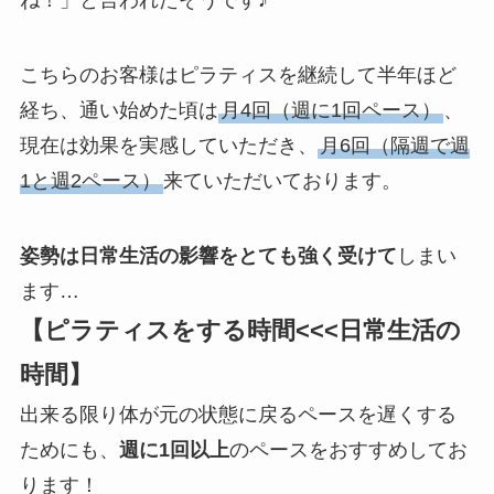
ね！」と言われたそうです♪
こちらのお客様はピラティスを継続して半年ほど
経ち、通い始めた頃は
月4回（週に1回ペース）
、
現在は効果を実感していただき、
月6回（隔週で週
1と週2ペース）
来ていただいております。
姿勢は日常生活の影響をとても強く受けて
しまい
ます…
【ピラティスをする時間<<<日常生活の
時間】
出来る限り体が元の状態に戻るペースを遅くする
ためにも、
週に1回以上
のペースをおすすめしてお
ります！