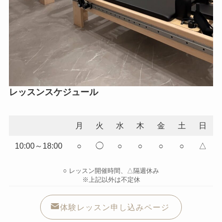
レッスンスケジュール
月
火
水
木
金
土
日
10:00～18:00
○
◯
○
○
○
○
△
○ レッスン開催時間、△隔週休み
※上記以外は不定休
体験レッスン申し込みページ